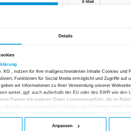
E-Mail
Passwort
Details
Angemeldet b
Cookies
Passwort verges
klärung
 KG , nutzen für Ihre maßgeschneiderten Inhalte Cookies und 
isiert, Funktionen für Social Media ermöglicht und Zugriffe auf 
 geben wir Informationen zu Ihrer Verwendung unserer Webseite 
sen weiter, ggf. auch außerhalb der EU oder des EWR wie den
nsere Partner mit weiteren Daten zusammengeführt, die im Rah
n über die von uns genutzten Cookies und Funktionen finden Sie
Wir schließen Verträge ausschließlich mit Unternehmern!
st eine natürliche oder juristische Person oder eine rechtsfähige Persone
Anpassen
schäfts in Ausübung ihrer gewerblichen oder selbständigen beruflichen Tä