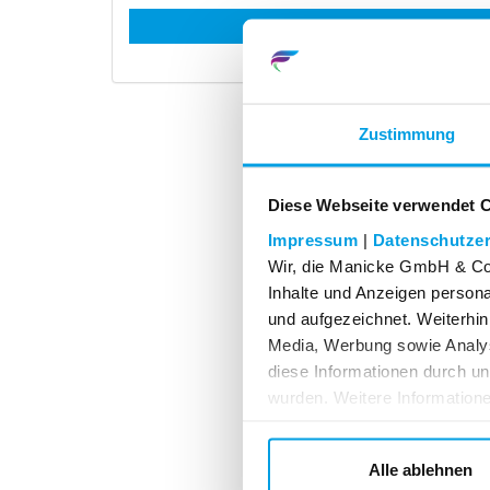
Konto eröffnen
Zustimmung
Diese Webseite verwendet 
Impressum
|
Datenschutzer
Wir, die Manicke GmbH & Co.
Inhalte und Anzeigen personal
und aufgezeichnet. Weiterhin
Media, Werbung sowie Analy
diese Informationen durch u
wurden. Weitere Informatione
Datenschutzerklärung.
Unternehmer i
Alle ablehnen
die bei Abschluss eines Rechtsge