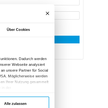
Über Cookies
leiben
Anmelden
sen?
Funktionen. Dadurch werden
unserer Webseite analysiert
an unsere Partner für Social
 USA. Möglicherweise werden
men Ihrer Nutzung gesammelt
 in der
ngesellschaft,
Alle zulassen
tigkeit handelt, § 14 Abs. 1 BGB.