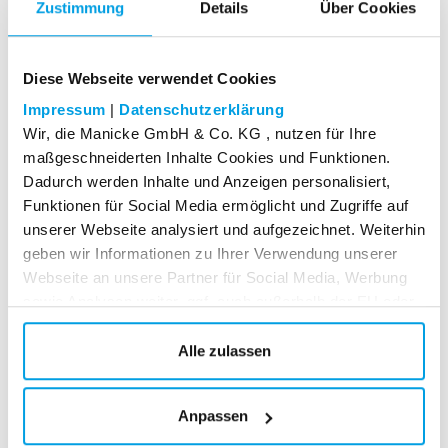
Windtracker "Schweden"
Zustimmung
Details
Über Cookies
Art. Nr.: AM05
Diese Webseite verwendet Cookies
Nachrüstbarer Fahnenmast-Ausleger. Passend für
Fahnenbreiten bis 153 cm.
Impressum
|
Datenschutzerklärung
Wir, die Manicke GmbH & Co. KG , nutzen für Ihre
maßgeschneiderten Inhalte Cookies und Funktionen.
Dadurch werden Inhalte und Anzeigen personalisiert,
99,95
EUR
Funktionen für Social Media ermöglicht und Zugriffe auf
* zzgl. Versandkosten
unserer Webseite analysiert und aufgezeichnet. Weiterhin
geben wir Informationen zu Ihrer Verwendung unserer
Webseite an unsere Partner für Social Media, Werbung
In den Warenkorb
sowie Analysen weiter, ggf. auch außerhalb der EU oder
des EWR wie den USA. Möglicherweise werden diese
Informationen durch unsere Partner mit weiteren Daten
Alle zulassen
zusammengeführt, die im Rahmen Ihrer Nutzung
gesammelt wurden. Weitere Informationen über die von
Anpassen
uns genutzten Cookies und Funktionen finden Sie in der
Datenschutzerklärung.