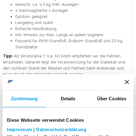
Gewicht: ca. 4,3 kg (inkl. Ausleger)
4 Stecksegmente + Ausleger
Outdoor geeignet
Langlebig und stabil
Einfache Handhabung
Inkl. Hinweis zur max. Länge an jedem Segment
Passend für PKW-Standfuß, Erdbohr-Standfuß und 20 kg
Standplatte
Tipp:
Ab Windstärke 7 (ca. 60 km/h) empfehlen wir die Fahnen
einzuholen. Generell liegt die Verantwortung für die Stabilität und
den sicheren Stand der Masten und Fahnen beim Anwender und
muss durch den Anwender geprüft werden.
Mobiler Fahnenmast - Mehrteilig
Art. Nr.: PM02
Zustimmung
Details
Über Cookies
Vier Stecksegmente mit Ausleger, Gesamthöhe 6,40 m
Diese Webseite verwendet Cookies
Impressum
|
Datenschutzerklärung
229,95
EUR