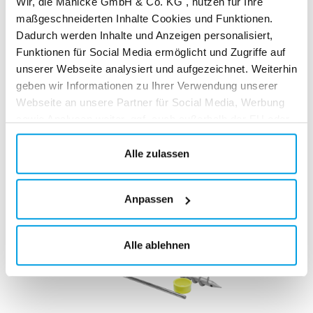
Wir, die Manicke GmbH & Co. KG , nutzen für Ihre
* zzgl. Versandkosten
maßgeschneiderten Inhalte Cookies und Funktionen.
Dadurch werden Inhalte und Anzeigen personalisiert,
Funktionen für Social Media ermöglicht und Zugriffe auf
In den Warenkorb
unserer Webseite analysiert und aufgezeichnet. Weiterhin
geben wir Informationen zu Ihrer Verwendung unserer
Webseite an unsere Partner für Social Media, Werbung
sowie Analysen weiter, ggf. auch außerhalb der EU oder
Andere Kunden kauften auch
des EWR wie den USA. Möglicherweise werden diese
Informationen durch unsere Partner mit weiteren Daten
Alle zulassen
zusammengeführt, die im Rahmen Ihrer Nutzung
gesammelt wurden. Weitere Informationen über die von
Anpassen
uns genutzten Cookies und Funktionen finden Sie in der
Datenschutzerklärung.
Alle ablehnen