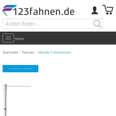
Toggle
Menü
navigation
Startseite
Fahnen
Mobiler Fahnenmast
< zurück zur Auswahl