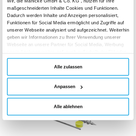
Wir, die Manicke GmbH & Co. KG , nutzen für Ihre
* zzgl. Versandkosten
maßgeschneiderten Inhalte Cookies und Funktionen.
Dadurch werden Inhalte und Anzeigen personalisiert,
Funktionen für Social Media ermöglicht und Zugriffe auf
In den Warenkorb
unserer Webseite analysiert und aufgezeichnet. Weiterhin
geben wir Informationen zu Ihrer Verwendung unserer
Webseite an unsere Partner für Social Media, Werbung
sowie Analysen weiter, ggf. auch außerhalb der EU oder
Andere Kunden kauften auch
des EWR wie den USA. Möglicherweise werden diese
Informationen durch unsere Partner mit weiteren Daten
Alle zulassen
zusammengeführt, die im Rahmen Ihrer Nutzung
gesammelt wurden. Weitere Informationen über die von
Anpassen
uns genutzten Cookies und Funktionen finden Sie in der
Datenschutzerklärung.
Alle ablehnen