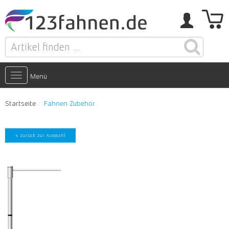
Toggle
Menü
navigation
Startseite
Fahnen Zubehör
< zurück zur Auswahl