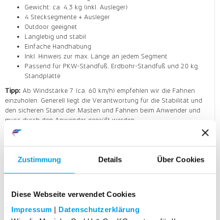
Gewicht: ca. 4,3 kg (inkl. Ausleger)
4 Stecksegmente + Ausleger
Outdoor geeignet
Langlebig und stabil
Einfache Handhabung
Inkl. Hinweis zur max. Länge an jedem Segment
Passend für PKW-Standfuß, Erdbohr-Standfuß und 20 kg
Standplatte
Tipp:
Ab Windstärke 7 (ca. 60 km/h) empfehlen wir die Fahnen
einzuholen. Generell liegt die Verantwortung für die Stabilität und
den sicheren Stand der Masten und Fahnen beim Anwender und
muss durch den Anwender geprüft werden.
Mobiler Fahnenmast - Mehrteilig
Art. Nr.: PM02
Zustimmung
Details
Über Cookies
Vier Stecksegmente mit Ausleger, Gesamthöhe 6,40 m
Diese Webseite verwendet Cookies
Impressum
|
Datenschutzerklärung
229,95
EUR