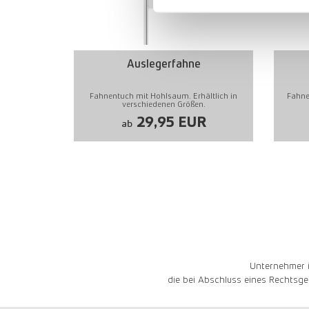
Auslegerfahne
Fahnentuch mit Hohlsaum. Erhältlich in
Fahne
verschiedenen Größen.
29,95 EUR
ab
Unternehmer i
die bei Abschluss eines Rechtsge