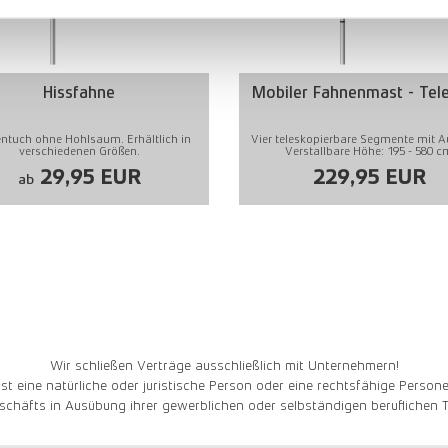
Hissfahne
Mobiler Fahnenmast - Tel
ntuch ohne Hohlsaum. Erhältlich in
Vier teleskopierbare Segmente mit A
verschiedenen Größen.
Verstallbare Höhe: 195 - 580 c
29,95 EUR
229,95 EUR
ab
Wir schließen Verträge ausschließlich mit Unternehmern!
st eine natürliche oder juristische Person oder eine rechtsfähige Persone
schäfts in Ausübung ihrer gewerblichen oder selbständigen beruflichen Tä