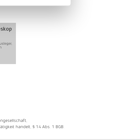
eskop
usleger,
m
ngesellschaft,
tigkeit handelt, § 14 Abs. 1 BGB.