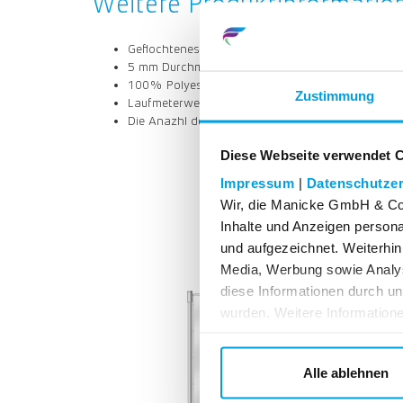
Weitere Produktinformatio
Geflochtenes Hissseil
5 mm Durchmesser
100% Polyester
Zustimmung
Laufmeterweise bestellbar
Die Anazhl der Laufmeter wird am Stück geliefert
Diese Webseite verwendet 
Impressum
|
Datenschutzer
Wir, die Manicke GmbH & Co.
Inhalte und Anzeigen personal
und aufgezeichnet. Weiterhin
Media, Werbung sowie Analy
diese Informationen durch u
wurden. Weitere Informatione
Datenschutzerklärung.
Alle ablehnen