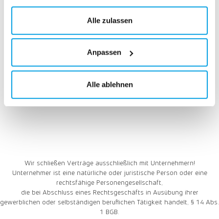
des EWR wie den USA. Möglicherweise werden diese
62,95
EUR
Informationen durch unsere Partner mit weiteren Daten
Alle zulassen
* zzgl. Versandkosten
zusammengeführt, die im Rahmen Ihrer Nutzung
gesammelt wurden. Weitere Informationen über die von
Anpassen
uns genutzten Cookies und Funktionen finden Sie in der
In den Warenkorb
Datenschutzerklärung.
Alle ablehnen
Wir schließen Verträge ausschließlich mit Unternehmern!
Unternehmer ist eine natürliche oder juristische Person oder eine
rechtsfähige Personengesellschaft,
die bei Abschluss eines Rechtsgeschäfts in Ausübung ihrer
gewerblichen oder selbständigen beruflichen Tätigkeit handelt, § 14 Abs.
1 BGB.