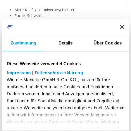
Material: Stahl, pulverbeschichtet
Farbe: Schwarz
Gewicht: 6 / 15 kg
Mit Tragegriff
Mit Gummistandfüßen
Langlebig und stabil
Zustimmung
Details
Über Cookies
Einfache Handhabung
Standplatte PREMIUM 6 kg
Art. Nr.: PA13
Diese Webseite verwendet Cookies
Impressum
|
Datenschutzerklärung
Für Beachflagsystem. In 2 verschiedenen Größen.
Wir, die Manicke GmbH & Co. KG , nutzen für Ihre
maßgeschneiderten Inhalte Cookies und Funktionen.
Gewicht
Dadurch werden Inhalte und Anzeigen personalisiert,
6 kg
Funktionen für Social Media ermöglicht und Zugriffe auf
unserer Webseite analysiert und aufgezeichnet. Weiterhin
15 kg
geben wir Informationen zu Ihrer Verwendung unserer
Webseite an unsere Partner für Social Media, Werbung
sowie Analysen weiter, ggf. auch außerhalb der EU oder