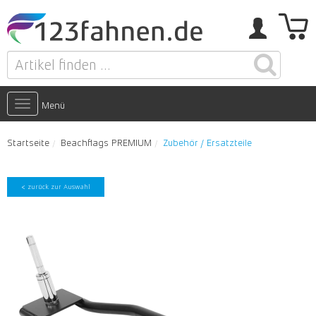
Toggle
Menü
navigation
Startseite
Beachflags PREMIUM
Zubehör / Ersatzteile
< zurück zur Auswahl