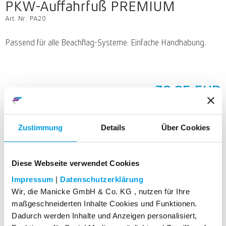
PKW-Auffahrfuß PREMIUM
Art. Nr.: PA20
Passend für alle Beachflag-Systeme. Einfache Handhabung.
39,95
EUR
* zzgl. Versandkosten
Zustimmung
Details
Über Cookies
In den Warenkorb
Diese Webseite verwendet Cookies
Impressum
|
Datenschutzerklärung
Andere Kunden kauften auch
Wir, die Manicke GmbH & Co. KG , nutzen für Ihre
maßgeschneiderten Inhalte Cookies und Funktionen.
Dadurch werden Inhalte und Anzeigen personalisiert,