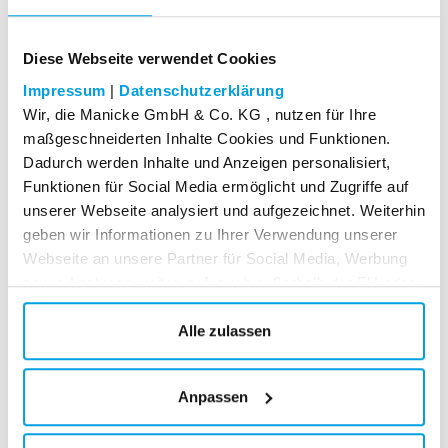
"M" - 300 cm
"L" - 355 cm
Diese Webseite verwendet Cookies
Impressum
|
Datenschutzerklärung
Wir, die Manicke GmbH & Co. KG , nutzen für Ihre
maßgeschneiderten Inhalte Cookies und Funktionen.
55,95
EUR
Dadurch werden Inhalte und Anzeigen personalisiert,
* zzgl. Versandkosten
Funktionen für Social Media ermöglicht und Zugriffe auf
unserer Webseite analysiert und aufgezeichnet. Weiterhin
geben wir Informationen zu Ihrer Verwendung unserer
In den Warenkorb
Webseite an unsere Partner für Social Media, Werbung
sowie Analysen weiter, ggf. auch außerhalb der EU oder
des EWR wie den USA. Möglicherweise werden diese
Informationen durch unsere Partner mit weiteren Daten
Alle zulassen
zusammengeführt, die im Rahmen Ihrer Nutzung
gesammelt wurden. Weitere Informationen über die von
Anpassen
uns genutzten Cookies und Funktionen finden Sie in der
Datenschutzerklärung.