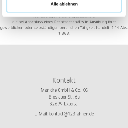
Alle ablehnen
Wir schließen Verträge ausschließlich mit Unternehmern!
Unternehmer ist eine natürliche oder juristische Person oder eine
rechtsfähige Personengesellschaft,
die bei Abschluss eines Rechtsgeschäfts in Ausübung ihrer
gewerblichen oder selbständigen beruflichen Tätigkeit handelt, § 14 Abs.
1 BGB.
Kontakt
Manicke GmbH & Co. KG
Breslauer Str. 6a
32699 Extertal
E-Mail:
kontakt@123fahnen.de