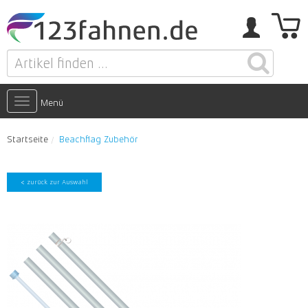
Toggle
Menü
navigation
Startseite
Beachflag Zubehör
< zurück zur Auswahl